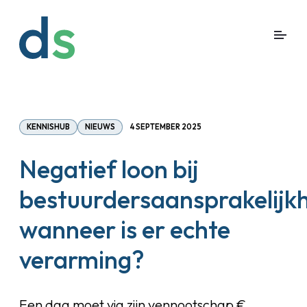
KENNISHUB
NIEUWS
4 SEPTEMBER 2025
Negatief loon bij
bestuurdersaansprakelijkh
wanneer is er echte
verarming?
Een dga moet via zijn vennootschap €