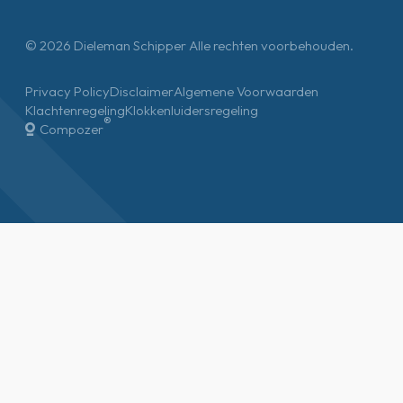
© 2026 Dieleman Schipper Alle rechten voorbehouden.
Privacy Policy
Disclaimer
Algemene Voorwaarden
Klachtenregeling
Klokkenluidersregeling
®
Compozer