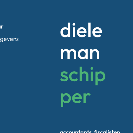
ar
egevens