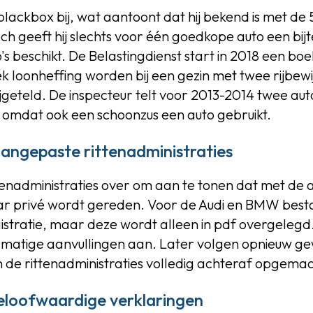
blackbox bij, wat aantoont dat hij bekend is met de
h geeft hij slechts voor één goedkope auto een bijte
's beschikt. De Belastingdienst start in 2018 een b
loonheffing worden bij een gezin met twee rijbewij
ijgeteld. De inspecteur telt voor 2013-2014 twee auto
s, omdat ook een schoonzus een auto gebruikt.
angepaste rittenadministraties
tenadministraties over om aan te tonen dat met de 
ar privé wordt gereden. Voor de Audi en BMW besta
istratie, maar deze wordt alleen in pdf overgelegd. T
atige aanvullingen aan. Later volgen opnieuw gewi
 de rittenadministraties volledig achteraf opgema
loofwaardige verklaringen