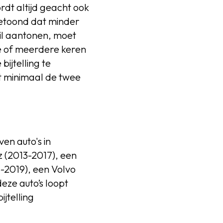
dt altijd geacht ook
getoond dat minder
il aantonen, moet
e of meerdere keren
ijtelling te
st minimaal de twee
ven auto's in
 (2013-2017), een
-2019), een Volvo
ze auto’s loopt
ijtelling