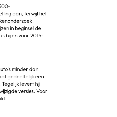
 500-
lling aan, terwijl het
oekenonderzoek.
zen in beginsel de
's bij en voor 2015-
auto's minder dan
at gedeeltelijk een
egelijk levert hij
jzigde versies. Voor
akt.