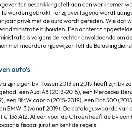
kgever ter beschikking stelt aan een werknemer wor
 te worden gebruikt, tenzij overtuigend wordt aan
r jaar privé met de auto wordt gereden. Wie dat w
enadministratie bijhouden. Een achteraf opgesteld
nistratie is volgens de rechter onvoldoende om de b
nen met meerdere rijbewijzen telt de Belastingdien
en auto's
 zijn eigen bv. Tussen 2013 en 2019 heeft zijn bv ze
 gehad: een Audi A8 (2013-2015), een Mercedes Benz
9), een BMW cabrio (2015-2019), een Fiat 500 (2015
en BMW i3 (vanaf 2019). De cataloguswaarde van de
t € 136.412. Alleen voor de Citroën heeft de bv een b
at is fiscaal jurist en kent de regels.