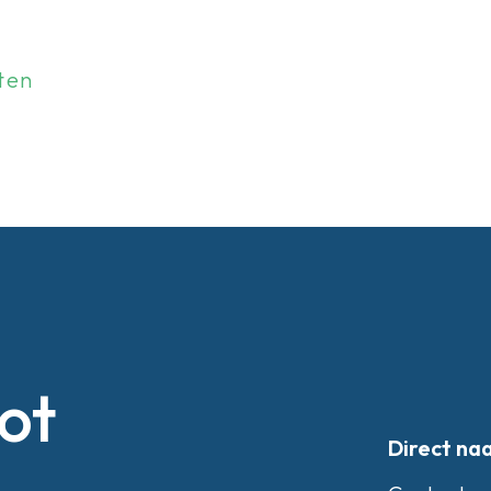
ten
ot
Direct na