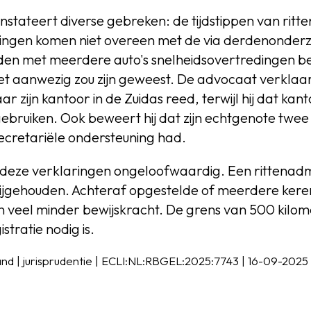
nstateert diverse gebreken: de tijdstippen van ritt
ringen komen niet overeen met de via derdenonder
den met meerdere auto's snelheidsovertredingen 
t aanwezig zou zijn geweest. De advocaat verklaart
r zijn kantoor in de Zuidas reed, terwijl hij dat ka
bruiken. Ook beweert hij dat zijn echtgenote twee
 secretariële ondersteuning had.
eze verklaringen ongeloofwaardig. Een rittenadmi
ijgehouden. Achteraf opgestelde of meerdere ker
 veel minder bewijskracht. De grens van 500 kilome
tratie nodig is.
d | jurisprudentie | ECLI:NL:RBGEL:2025:7743 | 16-09-2025