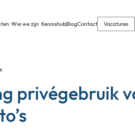
sten
Wie we zijn
Kennishub
Blog
Contact
Vacatures
25
ing privégebruik 
to’s