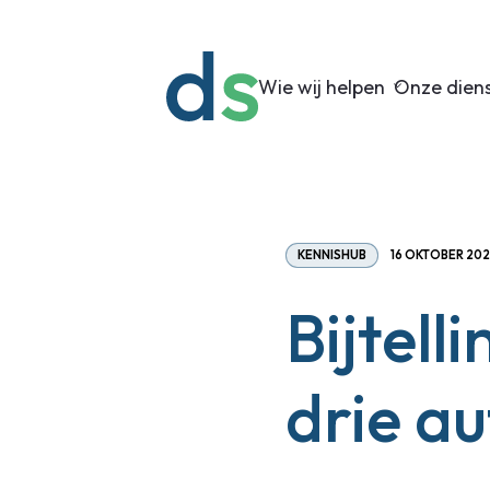
Wie wij helpen
Onze dien
KENNISHUB
16 OKTOBER 20
Bijtell
drie au