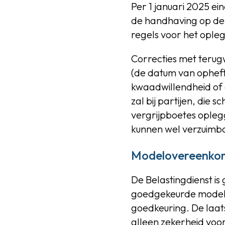
Per 1 januari 2025 e
de handhaving op de 
regels voor het ople
Correcties met terug
(de datum van opheff
kwaadwillendheid of 
zal bij partijen, die
vergrijpboetes oplegg
kunnen wel verzuimb
Modelovereenko
De Belastingdienst 
goedgekeurde modelo
goedkeuring. De laa
alleen zekerheid voo