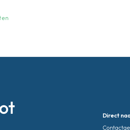
ten
ot
Direct na
Contactg