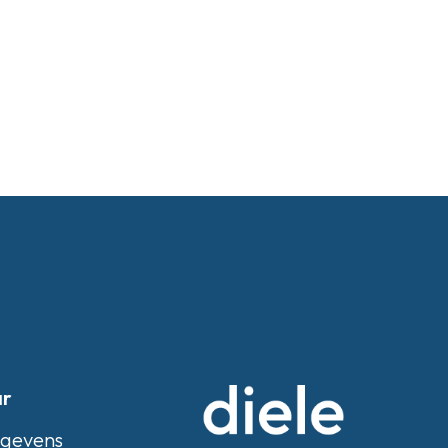
ar
egevens