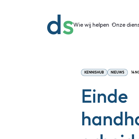
Wie wij helpen
Onze dien
KENNISHUB
NIEUWS
14 
Einde
handh