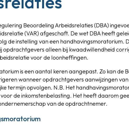
srelaties
egulering Beoordeling Arbeidsrelaties (DBA) ingevoe
dsrelatie (VAR) afgeschaft. De wet DBA heeft gelei
volg de instelling van een handhavingsmoratorium. D
ij opdrachtgevers alleen bij kwaadwillendheid corr
rbeidsrelatie voor de loonheffingen.
orium is een aantal keren aangepast. Zo kan de Be
rigeren wanneer opdrachtgevers aanwijzingen van 
lijke termijn opvolgen. N.B. Het handhavingsmorato
t voor de inkomstenbelasting. Het heeft daarom ge
t ondernemerschap van de opdrachtnemer.
gsmoratorium