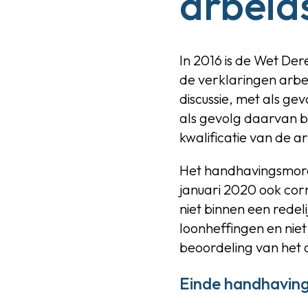
arbeid
In 2016 is de Wet Der
de verklaringen arbei
discussie, met als ge
als gevolg daarvan b
kwalificatie van de a
Het handhavingsmorat
januari 2020 ook cor
niet binnen een rede
loonheffingen en nie
beoordeling van he
Einde handhavin