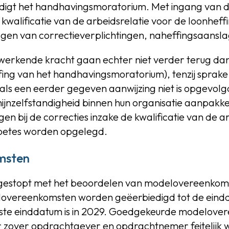
indigt het handhavingsmoratorium. Met ingang van d
kwalificatie van de arbeidsrelatie voor de loonhef
ggen van correctieverplichtingen, naheffingsaansl
werkende kracht gaan echter niet verder terug dan 
ing van het handhavingsmoratorium), tenzij sprake 
als een eerder gegeven aanwijzing niet is opgevolg
 schijnzelfstandigheid binnen hun organisatie aanpak
en bij de correcties inzake de kwalificatie van de ar
oetes worden opgelegd.
msten
is gestopt met het beoordelen van modelovereenko
vereenkomsten worden geëerbiedigd tot de eind
tste einddatum is in 2029. Goedgekeurde modelove
r zover opdrachtgever en opdrachtnemer feitelijk w