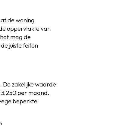
laat de woning
 de oppervlakte van
t hof mag de
e juiste feiten
n. De zakelijke waarde
€ 3.250 per maand.
nwege beperkte
5