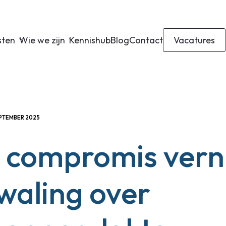
sten
Wie we zijn
Kennishub
Blog
Contact
Vacatures
EPTEMBER 2025
l compromis vern
waling over