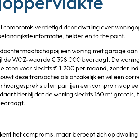
oppervlakte
l compromis vernietigd door dwaling over woning
elangrijkste informatie, helder en to the point.
n dochtermaatschappij een woning met garage aan
ijl de WOZ-waarde € 398.000 bedraagt. De woning 
e zoon voor slechts € 1.200 per maand, zonder ind
ouwt deze transacties als onzakelijk en wil een cor
n hoorgesprek sluiten partijen een compromis op e
art hierbij dat de woning slechts 160 m² groot is, t
bedraagt.
rkent het compromis, maar beroept zich op dwaling.