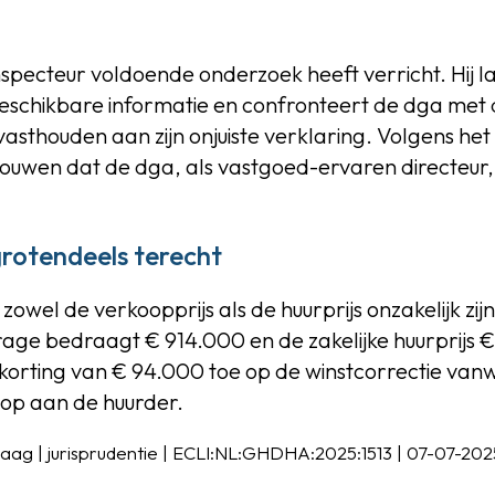
inspecteur voldoende onderzoek heeft verricht. Hij 
eschikbare informatie en confronteert de dga met
 vasthouden aan zijn onjuiste verklaring. Volgens he
ouwen dat de dga, als vastgoed-ervaren directeur, d
grotendeels terecht
zowel de verkoopprijs als de huurprijs onzakelijk zij
age bedraagt € 914.000 en de zakelijke huurprijs 
 korting van € 94.000 toe op de winstcorrectie va
op aan de huurder.
ag | jurisprudentie | ECLI:NL:GHDHA:2025:1513 | 07-07-202