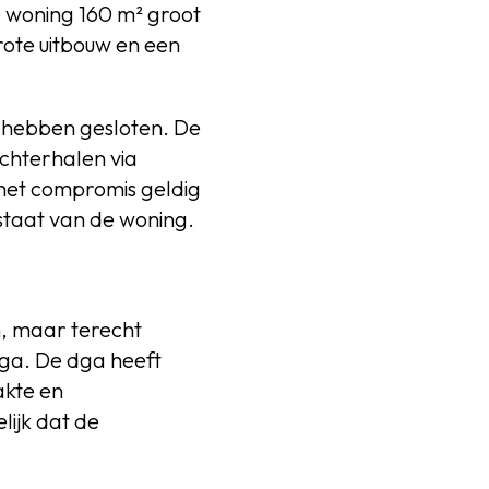
e woning 160 m² groot
rote uitbouw en een
ou hebben gesloten. De
achterhalen via
 het compromis geldig
staat van de woning.
n, maar terecht
dga. De dga heeft
akte en
lijk dat de