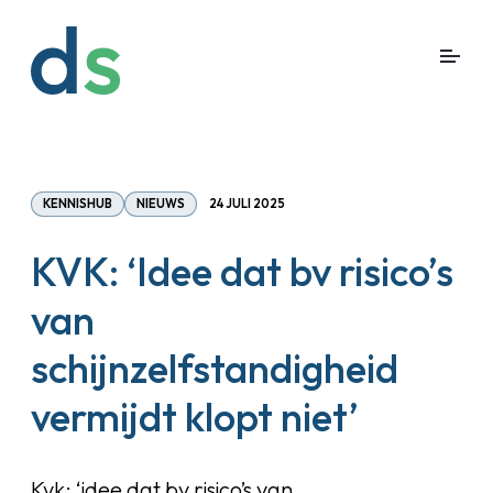
KENNISHUB
NIEUWS
24 JULI 2025
KVK: ‘Idee dat bv risico’s
van
schijnzelfstandigheid
vermijdt klopt niet’
Kvk: ‘idee dat bv risico’s van