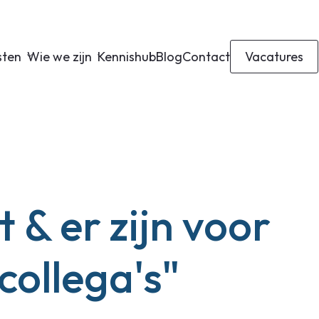
sten
Wie we zijn
Kennishub
Blog
Contact
Vacatures
it & er zijn voor
collega's"