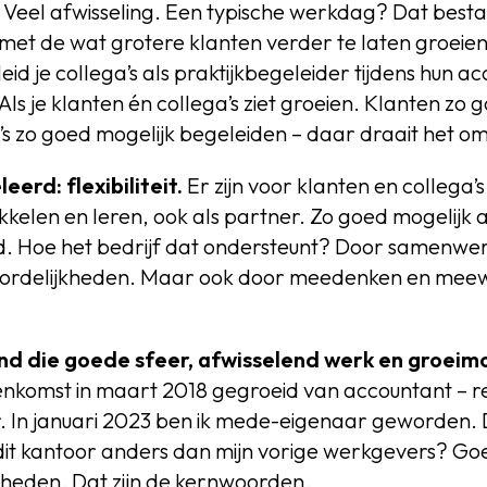
Veel afwisseling. Een typische werkdag? Dat bestaa
 met de wat grotere klanten verder te laten groeien
d je collega’s als praktijkbegeleider tijdens hun a
Als je klanten én collega’s ziet groeien. Klanten zo 
’s zo goed mogelijk begeleiden – daar draait het om
eerd: flexibiliteit.
Er zijn voor klanten en collega’
kkelen en leren, ook als partner. Zo goed mogelijk
nd. Hoe het bedrijf dat ondersteunt? Door samenwer
oordelijkheden. Maar ook door meedenken en meewe
nd die goede sfeer, afwisselend werk en groeimo
nnenkomst in maart 2018 gegroeid van accountant – 
. In januari 2023 ben ik mede-eigenaar geworden. 
dit kantoor anders dan mijn vorige werkgevers? Goe
ijkheden. Dat zijn de kernwoorden.