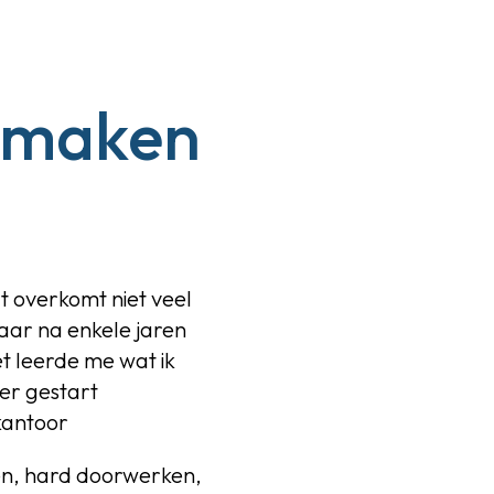
k maken
 overkomt niet veel
maar na enkele jaren
et
leerde me wat ik
ier
gestart
kantoor
n, hard doorwerken,