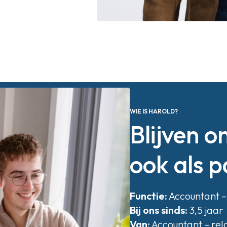
WIE IS HAROLD?
Blijven o
ook als p
Functie:
Accountant – 
Bij ons sinds:
3,5 jaar
Van:
Accountant – rel