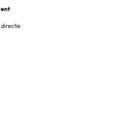
tent
directie